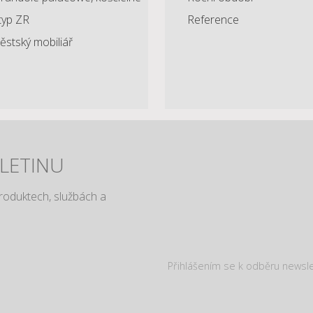
typ ZR
Reference
stský mobiliář
LLETINU
produktech, službách a
Přihlášením se k odběru newsl