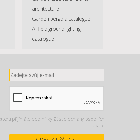
architecture
Garden pergola catalogue
Airfield ground lighting
catalogue
etteru přijímáte podmínky Zásad ochrany osobních
údajů.