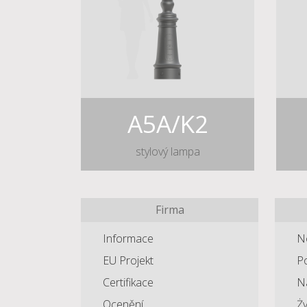
A5A/K2
stylový lampa
Firma
Informace
N
EU Projekt
Po
Certifikace
Ná
Ocenění
Ży