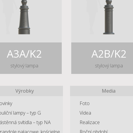
A3A/K2
A2B/K2
stylový lampa
stylový lampa
Výrobky
Media
ovinky
Foto
uliční lampy – typ G
Videa
stěnná svítidla – typ NA
Realizace
randole pałacowe, kościelne
Roční období