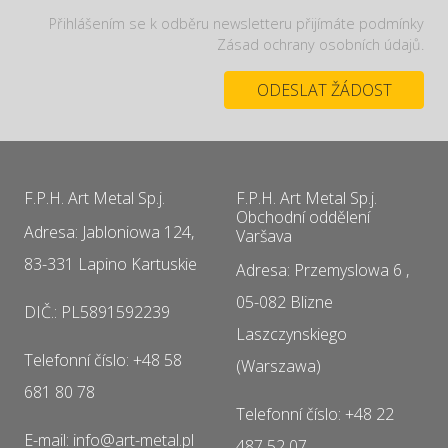
Přihlášením se k odběru newsletteru přijímáte podmínky
Zásad ochrany osobních údajů.
F.P.H. Art Metal Sp.j.
F.P.H. Art Metal Sp.j.
Obchodní oddělení
Adresa: Jabloniowa 124,
Varšava
83-331 Lapino Kartuskie
Adresa: Przemyslowa 6 ,
05-082 Blizne
DIČ.: PL5891592239
Laszczynskiego
Telefonní číslo: +48 58
(Warszawa)
681 80 78
Telefonní číslo: +48 22
E-mail: info@art-metal.pl
487 52 07