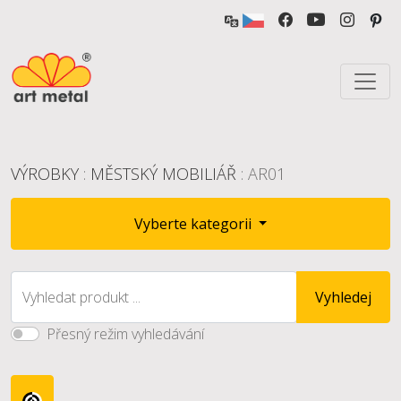
VÝROBKY
:
MĚSTSKÝ MOBILIÁŘ
: AR01
Vyberte kategorii
Vyhledat produkt ...
Vyhledej
Přesný režim vyhledávání