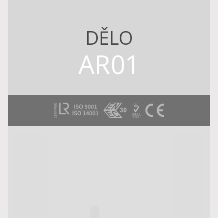
DĚLO
AR01