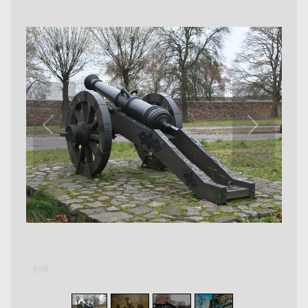
1
/
4