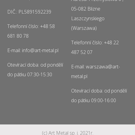
05-082 Blizne
DIČ.: PL5891592239
Laszczynskiego
Telefonní číslo: +48 58
(Warszawa)
681 80 78
Telefonní číslo: +48 22
E-mail: info@art-metal.pl
487 52 07
Otevírací doba: od pondělí
E-mail: warszawa@art-
do pátku 07:30-15:30
metal.pl
Otevírací doba: od pondělí
do pátku 09:00-16:00
(c) Art Metal sp. j. 2021r.