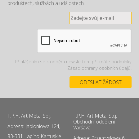
produktech, službách a událostech.
Přihlášením se k odběru newsletteru přijímáte podmínky
Zásad ochrany osobních údajů.
F.P.H. Art Metal Sp.j.
F.P.H. Art Metal Sp.j.
Obchodní oddělení
Adresa: Jabloniowa 124,
Varšava
83-331 Lapino Kartuskie
Adresa: Przemyslowa 6 ,