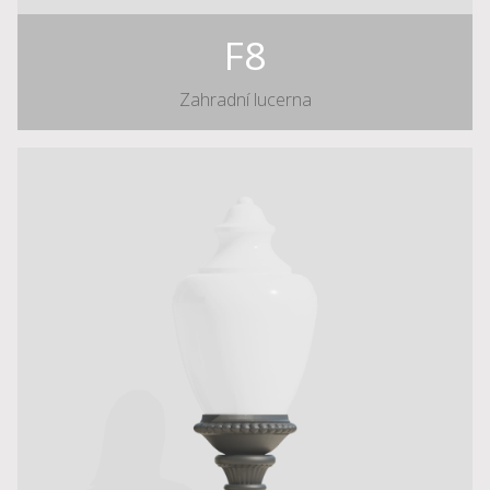
F8
Zahradní lucerna