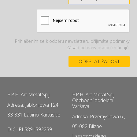
Přihlášením se k odběru newsletteru přijímáte podmínky
Zásad ochrany osobních údajů.
F.P.H. Art Metal Sp.j.
F.P.H. Art Metal Sp.j.
Obchodní oddělení
Adresa: Jabloniowa 124,
Varšava
83-331 Lapino Kartuskie
Adresa: Przemyslowa 6 ,
05-082 Blizne
DIČ.: PL5891592239
Laszczynskiego